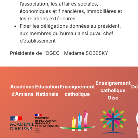
l’association, les affaires sociales,
économiques et financières, immobilières et
les relations extérieures
Fixer les délégations données au président,
aux membres du bureau ainsi qu’au chef
d’établissement
Présidente de l’OGEC : Madame SOBESKY
Enseignement
Académie
Education
Enseignement
Dé
catholique
d'Amiens
Nationale
catholique
Oise